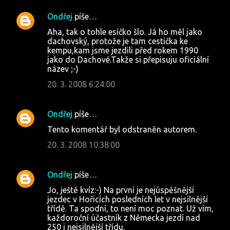
Ondřej
píše…
K
Aha, tak o tohle esíčko šlo. Já ho měl jako
o
dachovský, protože je tam cestička ke
kempu,kam jsme jezdili před rokem 1990
m
jako do Dachové.Takže si přepisuju oficiální
e
název ;-)
n
20. 3. 2008 6:24:00
t
á
Ondřej
píše…
ř
Tento komentář byl odstraněn autorem.
e
20. 3. 2008 10:38:00
Ondřej
píše…
Jo, ještě kvíz:-) Na první je nejúspěšnější
jezdec v Hořicích posledních let v nejsilnější
třídě. Ta spodní, to není moc poznat. Už vím,
každoroční účastník z Německa jezdí nad
250 i nejsilnější třídu.