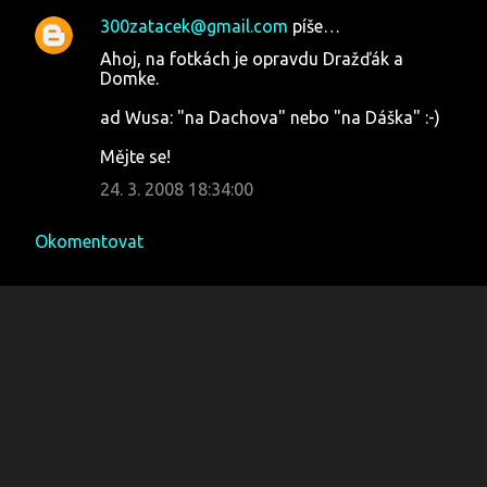
300zatacek@gmail.com
píše…
Ahoj, na fotkách je opravdu Dražďák a
Domke.
ad Wusa: "na Dachova" nebo "na Dáška" :-)
Mějte se!
24. 3. 2008 18:34:00
Okomentovat