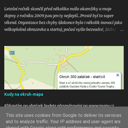
Letošní ročník skončil před několika málo okamžiky a moje
dojmy z ročníku 2009 jsou jen ty nejlepší...Prostě byl to super
víkend. Organizace bez chyby (dokonce bylo i několik inovací jako
velkoplošná obrazovka u startu), počasí vyšlo bezvadně, žádná
velká nehoda pokud vím a hlavně překrásné souboje hned v
několika kubaturách. Máte fotky, videa ? Pošlete mi odkaz na
email 300zatacek@gmail.com a podělte se s ostatními, budou
uveřejněny na těchto stránkých. Dík. A jak se líbily Zatáčky vám?
Pište do komentářů...
Kudy na okruh-mapa
Kliknutím na obrázek budete přesměrováni na www.mapy.cz,
start okruhu je vyznačen na mapě ikonou. To see the map click the
This site uses cookies from Google to deliver its services
image.
and to analyze traffic. Your IP address and user-agent are
shared with Google along with performance and security