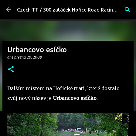
Přeskočit na hlavní obsah
Czech TT / 300 zatáček Hořice Road Racing Fans
Urbancovo esíčko
dne
března 20, 2008
Dalším místem na Hořické trati, které dostalo
svůj nový název je
Urbancovo esíčko
.