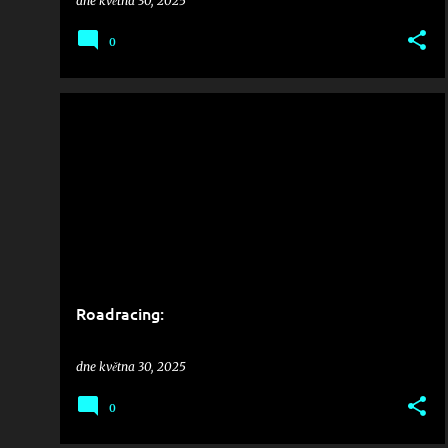
dne
května 30, 2025
0
Roadracing:
dne
května 30, 2025
0