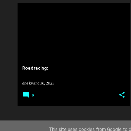
Roadracing:
dne
května 30, 2025
0
DALŠÍ 
This site uses cookies from Google to de