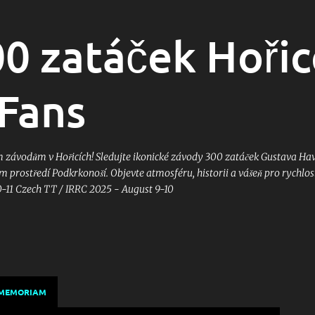
Přeskočit na hlavní obsah
00 zatáček Hořic
Fans
ávodům v Hořicích! Sledujte ikonické závody 300 zatáček Gustava Havl
 prostředí Podkrkonoší. Objevte atmosféru, historii a vášeň pro rychlost
0-11 Czech TT / IRRC 2025 - August 9-10
 MEMORIAM