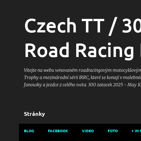
Czech TT / 3
Road Racing 
Vítejte na webu věnovaném roadracingovým motocyklovým z
Trophy a mezinárodní sérii IRRC, které se konají v malebném
fanoušky a jezdce z celého světa. 300 zatacek 2025 - May 1
Stránky
BLOG
FACEBOOK
VIDEO
FOTO
+ IN