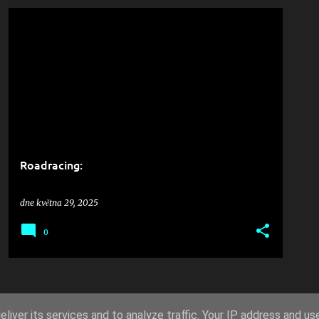
Roadracing:
dne
května 29, 2025
0
PŘÍSPĚVKY
liver its services and to analyze traffic. Your IP address and us