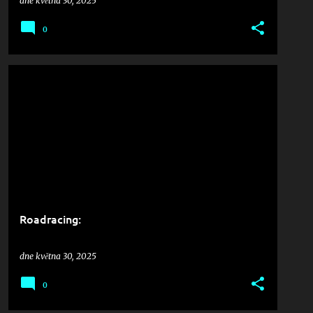
dne
května 30, 2025
0
Roadracing:
dne
května 30, 2025
0