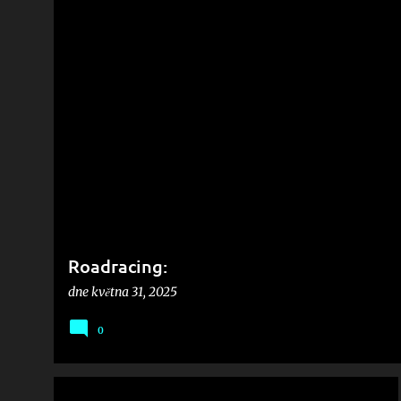
P
ř
í
s
p
ě
v
k
y
Roadracing:
dne
května 31, 2025
0