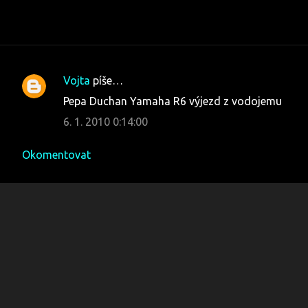
Vojta
píše…
K
Pepa Duchan Yamaha R6 výjezd z vodojemu
o
6. 1. 2010 0:14:00
m
e
Okomentovat
n
t
á
ř
e