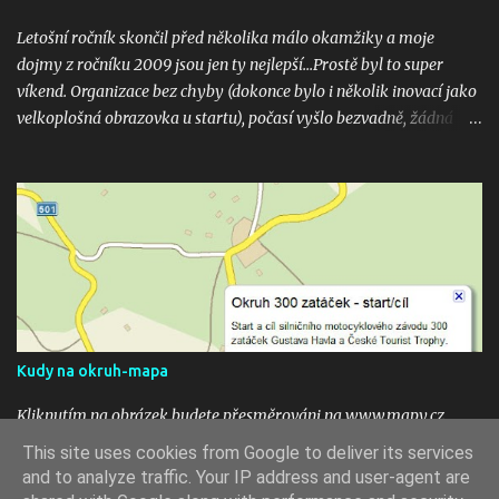
Letošní ročník skončil před několika málo okamžiky a moje
dojmy z ročníku 2009 jsou jen ty nejlepší...Prostě byl to super
víkend. Organizace bez chyby (dokonce bylo i několik inovací jako
velkoplošná obrazovka u startu), počasí vyšlo bezvadně, žádná
velká nehoda pokud vím a hlavně překrásné souboje hned v
několika kubaturách. Máte fotky, videa ? Pošlete mi odkaz na
email 300zatacek@gmail.com a podělte se s ostatními, budou
uveřejněny na těchto stránkých. Dík. A jak se líbily Zatáčky vám?
Pište do komentářů...
Kudy na okruh-mapa
Kliknutím na obrázek budete přesměrováni na www.mapy.cz,
start okruhu je vyznačen na mapě ikonou. To see the map click the
This site uses cookies from Google to deliver its services
image.
and to analyze traffic. Your IP address and user-agent are