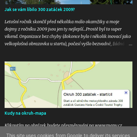
Jak se vám líbilo 300 zatáček 2009?
Letošní ročník skončil před několika málo okamžiky a moje
dojmy z ročníku 2009 jsou jen ty nejlepší...Prostě byl to super
víkend. Organizace bez chyby (dokonce bylo i několik inovací jako
velkoplošná obrazovka u startu), počasí vyšlo bezvadně, žádná
velká nehoda pokud vím a hlavně překrásné souboje hned v
několika kubaturách. Máte fotky, videa ? Pošlete mi odkaz na
email 300zatacek@gmail.com a podělte se s ostatními, budou
uveřejněny na těchto stránkých. Dík. A jak se líbily Zatáčky vám?
Pište do komentářů...
Kudy na okruh-mapa
Kliknutím na obrázek budete přesměrováni na www.mapy.cz,
start okruhu je vyznačen na mapě ikonou. To see the map click the
This site uses cookies from Google to deliver its services