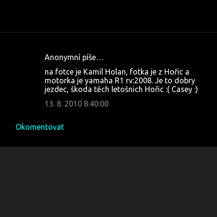
Anonymní píše…
K
na fotce je Kamil Holan, fotka je z Hořic a
o
motorka je yamaha R1 rv:2008. Je to dobry
jezdec, škoda těch letošnich Hořic :( Casey :)
m
e
13. 8. 2010 8:40:00
n
Okomentovat
t
á
ř
e