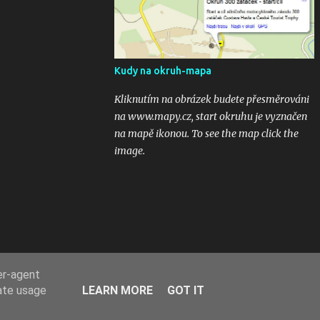
odkaz na email 300zatacek@gmail.com a
podělte se s ostatními, budou uveřejněny na
těchto stránkých. Dík. A jak se líbily Zatáčky
vám? Pište do komentářů...
Kudy na okruh-mapa
Kliknutím na obrázek budete přesměrováni
na www.mapy.cz, start okruhu je vyznačen
na mapě ikonou. To see the map click the
image.
er-agent
rate usage
LEARN MORE
GOT IT