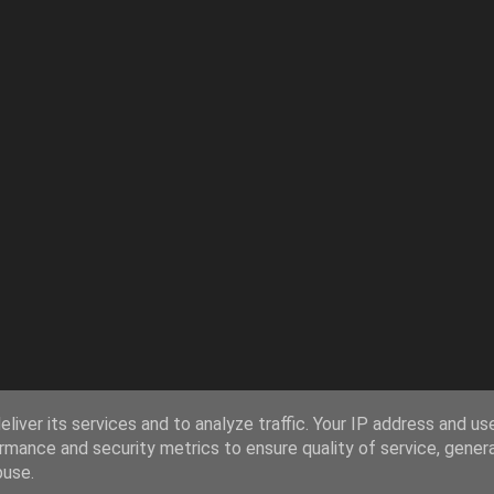
liver its services and to analyze traffic. Your IP address and us
rmance and security metrics to ensure quality of service, gene
buse.
Používá technologii služby Blogger