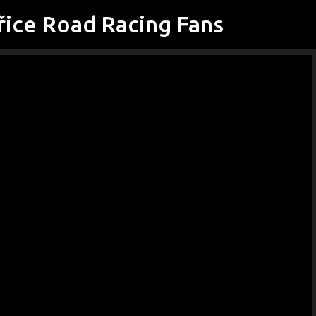
řice Road Racing Fans
Přeskočit na hlavní obsah