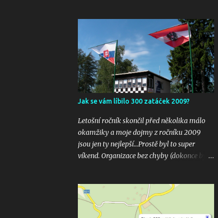
Jak se vám líbilo 300 zatáček 2009?
Letošní ročník skončil před několika málo
okamžiky a moje dojmy z ročníku 2009
jsou jen ty nejlepší...Prostě byl to super
víkend. Organizace bez chyby (dokonce bylo
i několik inovací jako velkoplošná
obrazovka u startu), počasí vyšlo bezvadně,
žádná velká nehoda pokud vím a hlavně
překrásné souboje hned v několika
kubaturách. Máte fotky, videa ? Pošlete mi