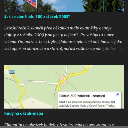
Jak se vám líbilo 300 zatáček 2009?
Letošní ročník skončil před několika málo okamžiky a moje
dojmy z ročníku 2009 jsou jen ty nejlepší...Prostě byl to super
víkend. Organizace bez chyby (dokonce bylo i několik inovací jako
velkoplošná obrazovka u startu), počasí vyšlo bezvadně, žádná
velká nehoda pokud vím a hlavně překrásné souboje hned v
několika kubaturách. Máte fotky, videa ? Pošlete mi odkaz na
email 300zatacek@gmail.com a podělte se s ostatními, budou
uveřejněny na těchto stránkých. Dík. A jak se líbily Zatáčky vám?
Pište do komentářů...
Kudy na okruh-mapa
Kliknutím na obrázek budete přesměrováni na www.mapy.cz,