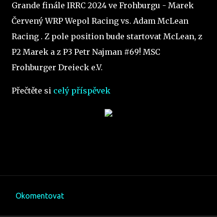
Grande finále IRRC 2024 ve Frohburgu - Marek
Červený WRP Wepol Racing vs. Adam McLean
Racing . Z pole position bude startovat McLean, z
P2 Marek a z P3 Petr Najman #69! MSC
Frohburger Dreieck e.V.
Přečtěte si
celý příspěvek
Okomentovat
K