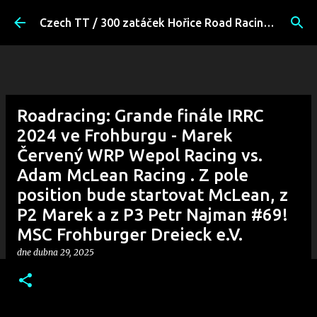
Přeskočit na hlavní obsah
Czech TT / 300 zatáček Hořice Road Racing Fans
Roadracing: Grande finále IRRC
2024 ve Frohburgu - Marek
Červený WRP Wepol Racing vs.
Adam McLean Racing . Z pole
position bude startovat McLean, z
P2 Marek a z P3 Petr Najman #69!
MSC Frohburger Dreieck e.V.
dne
dubna 29, 2025