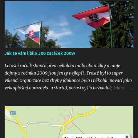
Jak se vám líbilo 300 zatáček 2009?
Letošní ročník skončil před několika málo okamžiky a moje
dojmy z ročníku 2009 jsou jen ty nejlepší...Prostě byl to super
víkend. Organizace bez chyby (dokonce bylo i několik inovací jako
velkoplošná obrazovka u startu), počasí vyšlo bezvadně, žádná
velká nehoda pokud vím a hlavně překrásné souboje hned v
několika kubaturách. Máte fotky, videa ? Pošlete mi odkaz na
email 300zatacek@gmail.com a podělte se s ostatními, budou
uveřejněny na těchto stránkých. Dík. A jak se líbily Zatáčky vám?
Pište do komentářů...