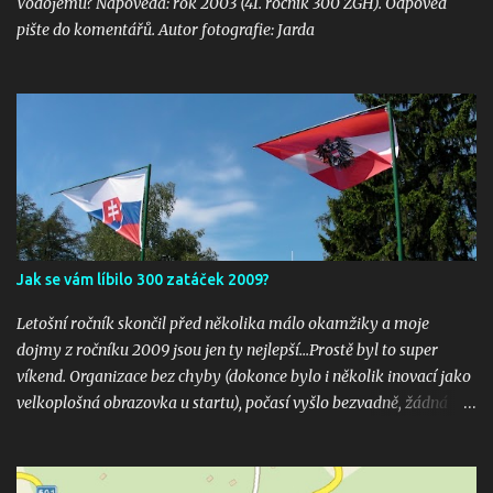
Vodojemu? Nápověda: rok 2003 (41. ročník 300 ZGH). Odpověď
pište do komentářů. Autor fotografie: Jarda
Jak se vám líbilo 300 zatáček 2009?
Letošní ročník skončil před několika málo okamžiky a moje
dojmy z ročníku 2009 jsou jen ty nejlepší...Prostě byl to super
víkend. Organizace bez chyby (dokonce bylo i několik inovací jako
velkoplošná obrazovka u startu), počasí vyšlo bezvadně, žádná
velká nehoda pokud vím a hlavně překrásné souboje hned v
několika kubaturách. Máte fotky, videa ? Pošlete mi odkaz na
email 300zatacek@gmail.com a podělte se s ostatními, budou