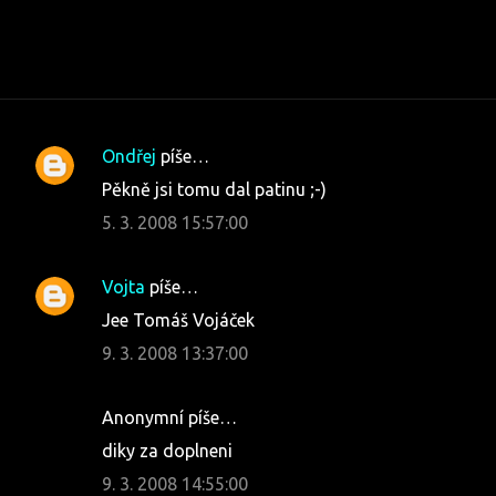
Ondřej
píše…
K
Pěkně jsi tomu dal patinu ;-)
o
5. 3. 2008 15:57:00
m
e
Vojta
píše…
n
Jee Tomáš Vojáček
t
9. 3. 2008 13:37:00
á
ř
e
Anonymní píše…
diky za doplneni
9. 3. 2008 14:55:00