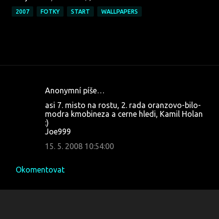
2007
FOTKY
START
WALLPAPERS
Anonymní píše…
K
asi 7. misto na rostu, 2. rada oranzovo-bilo-
o
modra kmobineza a cerne hledi, Kamil Holan
:)
m
Joe999
e
15. 5. 2008 10:54:00
n
t
Okomentovat
á
ř
e