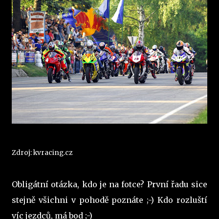
Zdroj: kvracing.cz
Obligátní otázka, kdo je na fotce? První řadu sice
stejně všichni v pohodě poznáte ;-) Kdo rozluští
víc jezdců, má bod ;-)