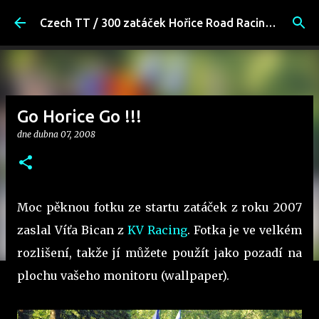
Přeskočit na hlavní obsah
Czech TT / 300 zatáček Hořice Road Racing Fans
Go Horice Go !!!
dne
dubna 07, 2008
Moc pěknou fotku ze startu zatáček z roku 2007
zaslal Víťa Bican z
KV Racing
. Fotka je ve velkém
rozlišení, takže jí můžete použít jako pozadí na
plochu vašeho monitoru (wallpaper).