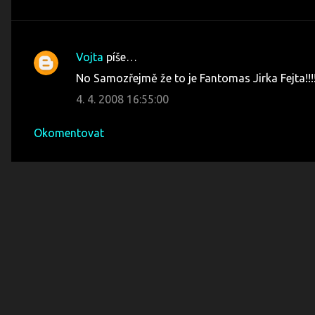
Vojta
píše…
K
No Samozřejmě že to je Fantomas Jirka Fejta!!!
o
4. 4. 2008 16:55:00
m
e
Okomentovat
n
t
á
ř
e