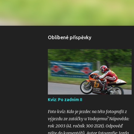
Oblíbené příspěvky
Kvíz: Po zadním II
Foto kvíz: Kdo je jezdec na této fotografii z
výjezdu ze zatáčky u Vodojemu? Nápověda:
rok 2003 (41. ročník 300 ZGH). Odpověď
pište do komentářů. Autor fotografie: Jarda