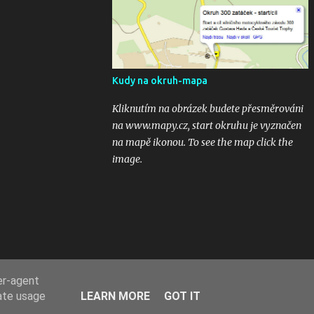
kubaturách. Máte fotky, videa ? Pošlete mi
odkaz na email 300zatacek@gmail.com a
podělte se s ostatními, budou uveřejněny na
těchto stránkých. Dík. A jak se líbily Zatáčky
vám? Pište do komentářů...
Kudy na okruh-mapa
Kliknutím na obrázek budete přesměrováni
na www.mapy.cz, start okruhu je vyznačen
na mapě ikonou. To see the map click the
image.
er-agent
rate usage
LEARN MORE
GOT IT