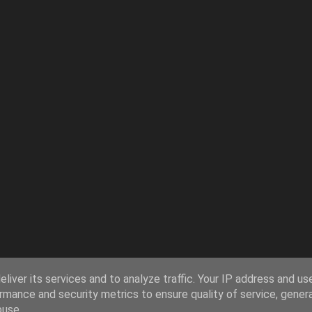
liver its services and to analyze traffic. Your IP address and us
rmance and security metrics to ensure quality of service, gene
buse.