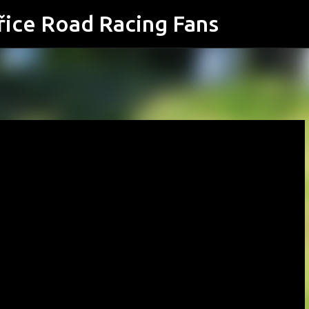
řice Road Racing Fans
Přeskočit na hlavní obsah