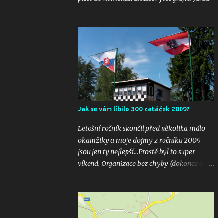
Jak se vám líbilo 300 zatáček 2009?
Letošní ročník skončil před několika málo
okamžiky a moje dojmy z ročníku 2009
jsou jen ty nejlepší...Prostě byl to super
víkend. Organizace bez chyby (dokonce bylo
i několik inovací jako velkoplošná
obrazovka u startu), počasí vyšlo bezvadně,
žádná velká nehoda pokud vím a hlavně
překrásné souboje hned v několika