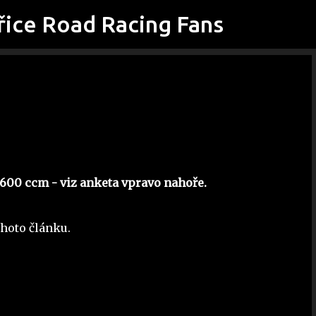
řice Road Racing Fans
Přeskočit na hlavní obsah
 600 ccm - viz anketa vpravo nahoře.
ohoto článku.