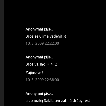
Anonymní píše…
K
Broz se ujima vedeni! ;-)
o
10. 5. 2009 22:22:00
m
e
Anonymní píše…
n
Broz vs. Indi = 4 : 2
t
á
Zajimave !
ř
10. 5. 2009 22:38:00
e
Anonymní píše…
a co malej Salát, ten zatíná drápy fest