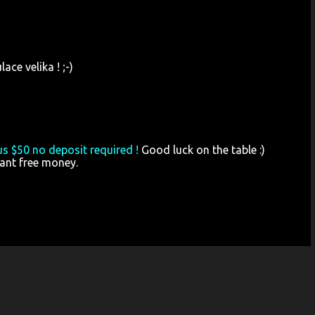
lace velika ! ;-)
s $50 no deposit required !
Good luck on the table :)
ant free money.