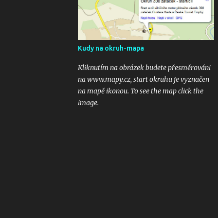
odkaz na email 300zatacek@gmail.com a
podělte se s ostatními, budou uveřejněny na
těchto stránkých. Dík. A jak se líbily Zatáčky
vám? Pište do komentářů...
Kudy na okruh-mapa
Kliknutím na obrázek budete přesměrováni
na www.mapy.cz, start okruhu je vyznačen
na mapě ikonou. To see the map click the
image.