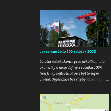
Jak se vám líbilo 300 zatáček 2009?
Letošní ročník skončil před několika málo
okamžiky a moje dojmy z ročníku 2009
jsou jen ty nejlepší...Prostě byl to super
víkend. Organizace bez chyby (dokonce bylo
i několik inovací jako velkoplošná
obrazovka u startu), počasí vyšlo bezvadně,
žádná velká nehoda pokud vím a hlavně
překrásné souboje hned v několika
kubaturách. Máte fotky, videa ? Pošlete mi