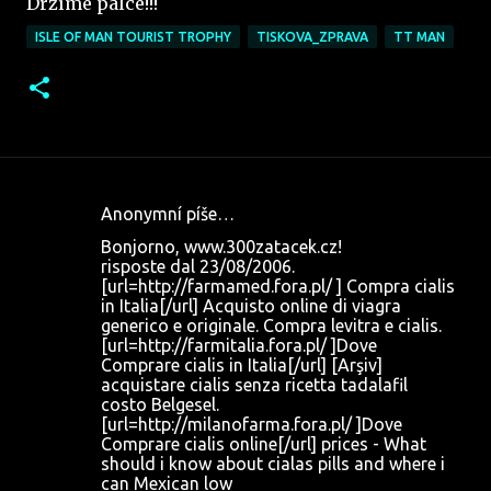
Držíme palce!!!
ISLE OF MAN TOURIST TROPHY
TISKOVA_ZPRAVA
TT MAN
Anonymní píše…
K
Bonjorno, www.300zatacek.cz!
o
risposte dal 23/08/2006.
[url=http://farmamed.fora.pl/ ] Compra cialis
m
in Italia[/url] Acquisto online di viagra
e
generico e originale. Compra levitra e cialis.
[url=http://farmitalia.fora.pl/ ]Dove
n
Comprare cialis in Italia[/url] [Arşiv]
t
acquistare cialis senza ricetta tadalafil
costo Belgesel.
á
[url=http://milanofarma.fora.pl/ ]Dove
ř
Comprare cialis online[/url] prices - What
should i know about cialas pills and where i
e
can Mexican low