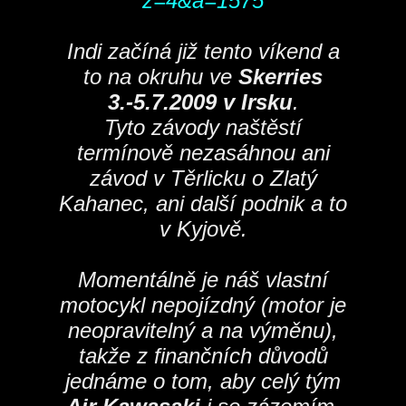
z=
4&a=1575
Indi začíná již tento víkend a
to na okruhu ve
Skerries
3.-5.7.2009 v Irsku
.
Tyto závody naštěstí
termínově nezasáhnou ani
závod v Těrlicku o Zlatý
Kahanec, ani další podnik a to
v Kyjově.
Momentálně je náš vlastní
motocykl nepojízdný (motor je
neopravitelný a na výměnu),
takže z finančních důvodů
jednáme o tom, aby celý tým