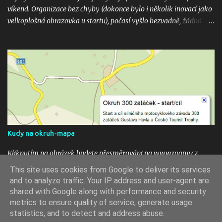
víkend. Organizace bez chyby (dokonce bylo i několik inovací jako
velkoplošná obrazovka u startu), počasí vyšlo bezvadně, žádná
velká nehoda pokud vím a hlavně překrásné souboje hned v
několika kubaturách. Máte fotky, videa ? Pošlete mi odkaz na
email 300zatacek@gmail.com a podělte se s ostatními, budou
uveřejněny na těchto stránkých. Dík. A jak se líbily Zatáčky vám?
Pište do komentářů...
Kudy na okruh-mapa
Kliknutím na obrázek budete přesměrováni na www.mapy.cz,
start okruhu je vyznačen na mapě ikonou. To see the map click the
This site uses cookies from Google to deliver its services
image.
and to analyze traffic. Your IP address and user-agent are
shared with Google along with performance and security
metrics to ensure quality of service, generate usage
statistics, and to detect and address abuse.