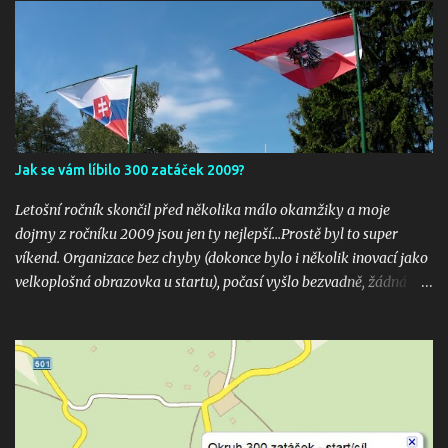
Jak se vám líbilo 300 zatáček 2009?
Letošní ročník skončil před několika málo okamžiky a moje
dojmy z ročníku 2009 jsou jen ty nejlepší...Prostě byl to super
víkend. Organizace bez chyby (dokonce bylo i několik inovací jako
velkoplošná obrazovka u startu), počasí vyšlo bezvadně, žádná
velká nehoda pokud vím a hlavně překrásné souboje hned v
několika kubaturách. Máte fotky, videa ? Pošlete mi odkaz na
email 300zatacek@gmail.com a podělte se s ostatními, budou
uveřejněny na těchto stránkých. Dík. A jak se líbily Zatáčky vám?
Pište do komentářů...