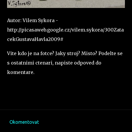
Autor: Vilem Sykora -
http://picasaweb.google.cz/vilem.sykora/300Zata
cekGustavaHavla2009#
Vite kdo je na fotce? Jaky stroj? Misto? Podelte se
s ostatnimi ctenari, napiste odpoved do
komentare.
Okomentovat
K