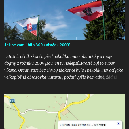
Jak se vám líbilo 300 zatáček 2009?
Letošní ročník skončil před několika málo okamžiky a moje
dojmy z ročníku 2009 jsou jen ty nejlepší...Prostě byl to super
víkend. Organizace bez chyby (dokonce bylo i několik inovací jako
velkoplošná obrazovka u startu), počasí vyšlo bezvadně, žádná
velká nehoda pokud vím a hlavně překrásné souboje hned v
několika kubaturách. Máte fotky, videa ? Pošlete mi odkaz na
email 300zatacek@gmail.com a podělte se s ostatními, budou
uveřejněny na těchto stránkých. Dík. A jak se líbily Zatáčky vám?
Pište do komentářů...