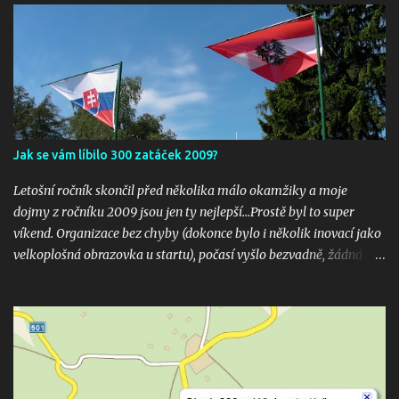
Jak se vám líbilo 300 zatáček 2009?
Letošní ročník skončil před několika málo okamžiky a moje
dojmy z ročníku 2009 jsou jen ty nejlepší...Prostě byl to super
víkend. Organizace bez chyby (dokonce bylo i několik inovací jako
velkoplošná obrazovka u startu), počasí vyšlo bezvadně, žádná
velká nehoda pokud vím a hlavně překrásné souboje hned v
několika kubaturách. Máte fotky, videa ? Pošlete mi odkaz na
email 300zatacek@gmail.com a podělte se s ostatními, budou
uveřejněny na těchto stránkých. Dík. A jak se líbily Zatáčky vám?
Pište do komentářů...