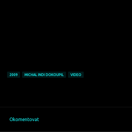
2009
MICHAL INDI DOKOUPIL
VIDEO
Okomentovat
K