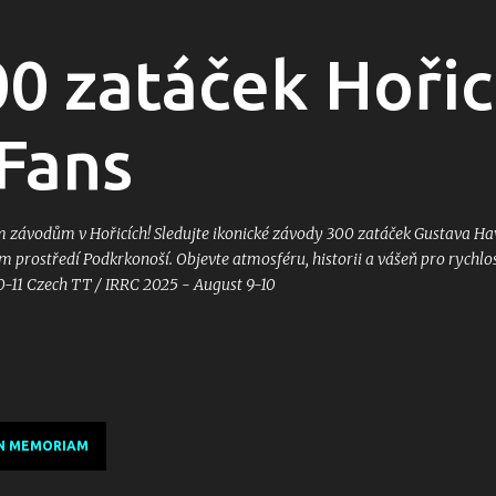
Přeskočit na hlavní obsah
00 zatáček Hoři
Fans
ávodům v Hořicích! Sledujte ikonické závody 300 zatáček Gustava Hav
 prostředí Podkrkonoší. Objevte atmosféru, historii a vášeň pro rychlos
0-11 Czech TT / IRRC 2025 - August 9-10
IN MEMORIAM