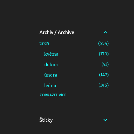
Archiv / Archive
554
2025
170
května
41
dubna
147
února
196
ledna
ZOBRAZIT VÍCE
451
2024
179
prosince
198
listopadu
Štítky
73
října