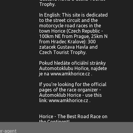
Trophy.
3
května
In English: This site is dedicated
4
dubna
to the street circuit and the
motorcycle road races in the
6
2012
town Horice (Czech Republic -
100km NE from Prague, 25km N
3
května
from Hradec Kralove): 300
zatacek Gustava Havla and
1
dubna
Czech Tourist Trophy.
2
ledna
Pokud hledáte oficiální stránky
37
2011
Automotoklubu Hořice, najdete
je na www.amkhorice.cz .
2
prosince
If you're looking for the official
2
listopadu
pages of the race organizer -
Automoklub Horice - use this
2
října
link: www.amkhorice.cz .
300 ZGH Horice OPEN
600,1000(crash) Hořice 2011
Horice - The Best Road Race on
the Continent!
300 ZGH HORICE 2011
er-agent
Hořice 250 (CRASH)