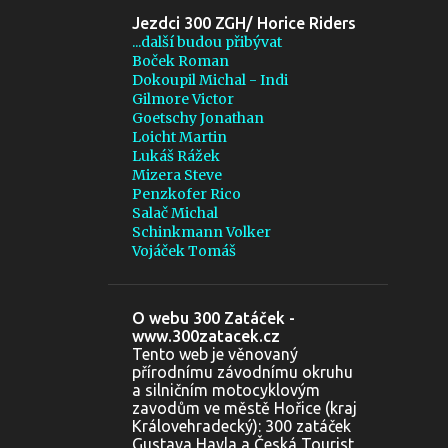
1
května
Jezdci 300 ZGH/ Horice Riders
...další budou přibývat
18
2019
Boček Roman
Dokoupil Michal - Indi
13
května
Gilmore Victor
4
Goetschy Jonathan
dubna
Loicht Martin
1
března
Lukáš Rážek
Mizera Steve
4
2018
Penzkofer Rico
Salač Michal
4
prosince
Schinkmann Volker
Vojáček Tomáš
1
2015
1
ledna
O webu 300 Zatáček -
7
2014
www.300zatacek.cz
Tento web je věnovaný
1
srpna
přírodnímu závodnímu okruhu
a silničním motocyklovým
6
května
zavodům ve městě Hořice (kraj
Královehradecký): 300 zatáček
7
2013
Gustava Havla a Česká Tourist