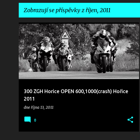
Zobrazují se příspěvky z říjen, 2011
P
2011
CRASHES
VIDEO
ř
í
s
p
ě
v
300 ZGH Horice OPEN 600,1000(crash) Hořice
k
2011
y
dne
října 13, 2011
0