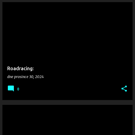
Roadracing:
dne
prosince 30, 2024
0