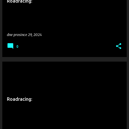
Roadracing:
dne
prosince 29, 2024
0
Roadracing: