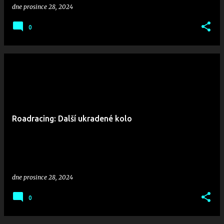
dne
prosince 28, 2024
0
Roadracing: Další ukradené kolo
dne
prosince 28, 2024
0