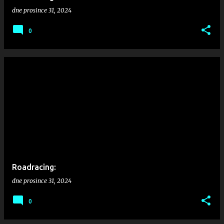
dne
prosince 31, 2024
0
Roadracing:
dne
prosince 31, 2024
0