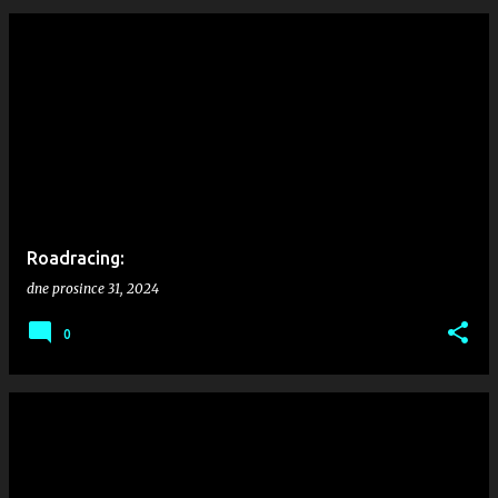
Roadracing:
dne
prosince 31, 2024
0