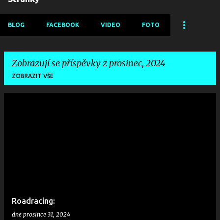
BLOG
FACEBOOK
VIDEO
FOTO
Zobrazují se příspěvky z prosinec, 2024
ZOBRAZIT VŠE
P
ř
í
s
p
ě
v
Roadracing:
k
dne
prosince 31, 2024
y