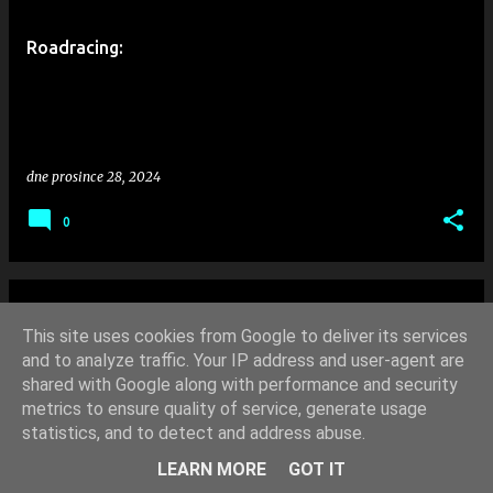
Roadracing:
dne
prosince 28, 2024
0
This site uses cookies from Google to deliver its services
and to analyze traffic. Your IP address and user-agent are
shared with Google along with performance and security
metrics to ensure quality of service, generate usage
Roadracing:
statistics, and to detect and address abuse.
LEARN MORE
GOT IT