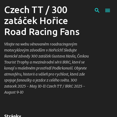
Czech TT / 300
Přeskočit na hlavní obsah
zatáček Hořice
Road Racing Fans
Vítejte na webu věnovaném roadracingovým
motocyklovým závodům v Hořicích! Sledujte
ikonické závody 300 zatáček Gustava Havla, Českou
Tourist Trophy a mezinárodní sérii IRRC, které se
konají v malebném prostředí Podkrkonoší. Objevte
atmosféru, historii a vášeň pro rychlost, která zde
spojuje fanoušky a jezdce z celého světa. 300
zatacek 2025 - May 10-11 Czech TT / IRRC 2025 -
August 9-10
Stránky