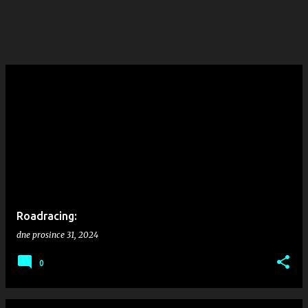
Roadracing:
dne
prosince 31, 2024
0