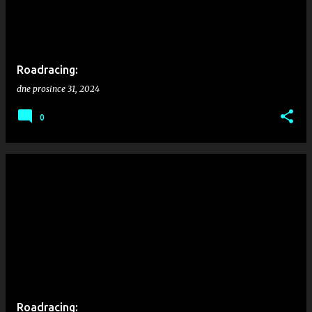
Roadracing:
dne
prosince 31, 2024
0
Roadracing: