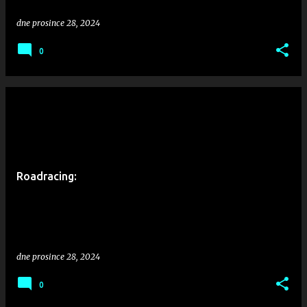
dne
prosince 28, 2024
0
Roadracing:
dne
prosince 28, 2024
0