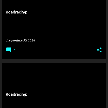
Roadracing:
dne
prosince 30, 2024
0
Roadracing: