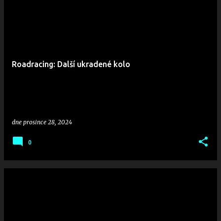
Roadracing: Další ukradené kolo
dne
prosince 28, 2024
0