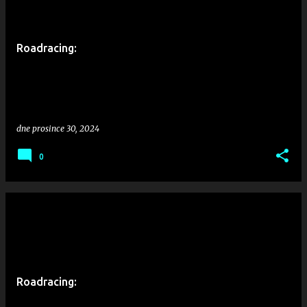
Roadracing:
dne
prosince 30, 2024
0
Roadracing: