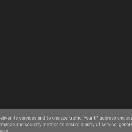
liver its services and to analyze traffic. Your IP address and us
rmance and security metrics to ensure quality of service, gene
buse.