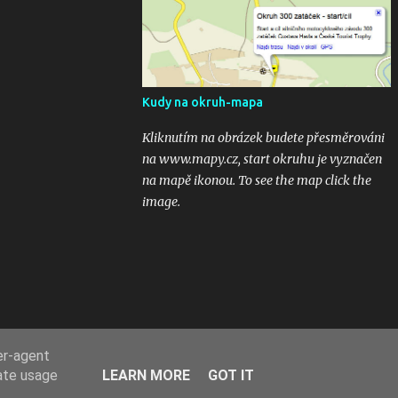
kubaturách. Máte fotky, videa ? Pošlete mi
odkaz na email 300zatacek@gmail.com a
podělte se s ostatními, budou uveřejněny na
těchto stránkých. Dík. A jak se líbily Zatáčky
vám? Pište do komentářů...
Kudy na okruh-mapa
Kliknutím na obrázek budete přesměrováni
na www.mapy.cz, start okruhu je vyznačen
na mapě ikonou. To see the map click the
image.
er-agent
rate usage
LEARN MORE
GOT IT