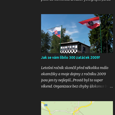
Jak se vám líbilo 300 zatáček 2009?
Letošní ročník skončil před několika málo
okamžiky a moje dojmy z ročníku 2009
jsou jen ty nejlepší...Prostě byl to super
víkend. Organizace bez chyby (dokonce bylo
i několik inovací jako velkoplošná
obrazovka u startu), počasí vyšlo bezvadně,
žádná velká nehoda pokud vím a hlavně
překrásné souboje hned v několika