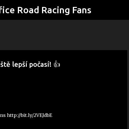
řice Road Racing Fans
Přeskočit na hlavní obsah
ště lepší počasí! 👍
s http://bit.ly/2VEJdbE