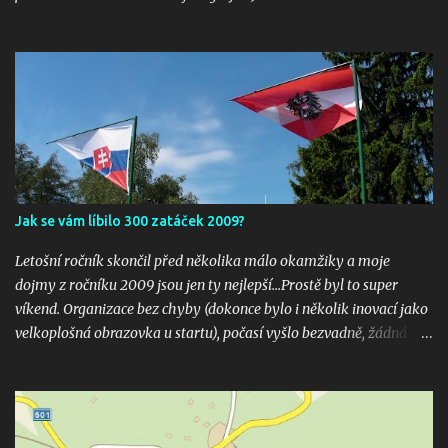
Jak se vám líbilo 300 zatáček 2009?
Letošní ročník skončil před několika málo okamžiky a moje
dojmy z ročníku 2009 jsou jen ty nejlepší...Prostě byl to super
víkend. Organizace bez chyby (dokonce bylo i několik inovací jako
velkoplošná obrazovka u startu), počasí vyšlo bezvadně, žádná
velká nehoda pokud vím a hlavně překrásné souboje hned v
několika kubaturách. Máte fotky, videa ? Pošlete mi odkaz na
email 300zatacek@gmail.com a podělte se s ostatními, budou
uveřejněny na těchto stránkých. Dík. A jak se líbily Zatáčky vám?