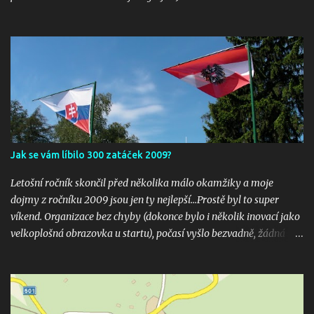
Jak se vám líbilo 300 zatáček 2009?
Letošní ročník skončil před několika málo okamžiky a moje
dojmy z ročníku 2009 jsou jen ty nejlepší...Prostě byl to super
víkend. Organizace bez chyby (dokonce bylo i několik inovací jako
velkoplošná obrazovka u startu), počasí vyšlo bezvadně, žádná
velká nehoda pokud vím a hlavně překrásné souboje hned v
několika kubaturách. Máte fotky, videa ? Pošlete mi odkaz na
email 300zatacek@gmail.com a podělte se s ostatními, budou
uveřejněny na těchto stránkých. Dík. A jak se líbily Zatáčky vám?