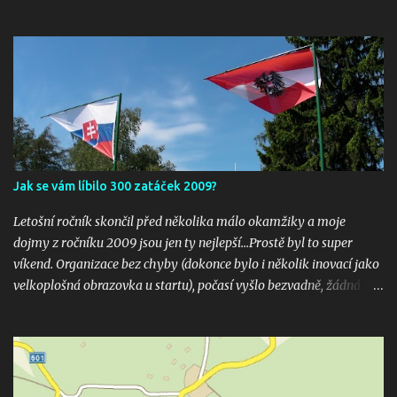
Jak se vám líbilo 300 zatáček 2009?
Letošní ročník skončil před několika málo okamžiky a moje
dojmy z ročníku 2009 jsou jen ty nejlepší...Prostě byl to super
víkend. Organizace bez chyby (dokonce bylo i několik inovací jako
velkoplošná obrazovka u startu), počasí vyšlo bezvadně, žádná
velká nehoda pokud vím a hlavně překrásné souboje hned v
několika kubaturách. Máte fotky, videa ? Pošlete mi odkaz na
email 300zatacek@gmail.com a podělte se s ostatními, budou
uveřejněny na těchto stránkých. Dík. A jak se líbily Zatáčky vám?
Pište do komentářů...