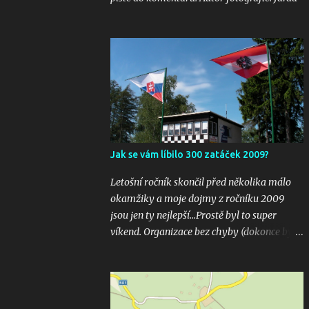
Jak se vám líbilo 300 zatáček 2009?
Letošní ročník skončil před několika málo
okamžiky a moje dojmy z ročníku 2009
jsou jen ty nejlepší...Prostě byl to super
víkend. Organizace bez chyby (dokonce bylo
i několik inovací jako velkoplošná
obrazovka u startu), počasí vyšlo bezvadně,
žádná velká nehoda pokud vím a hlavně
překrásné souboje hned v několika