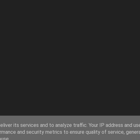
liver its services and to analyze traffic. Your IP address and us
rmance and security metrics to ensure quality of service, gene
buse.