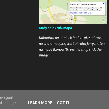
kubaturách. Máte fotky, videa ? Pošlete mi
odkaz na email 300zatacek@gmail.com a
podělte se s ostatními, budou uveřejněny na
těchto stránkých. Dík. A jak se líbily Zatáčky
vám? Pište do komentářů...
Kudy na okruh-mapa
Kliknutím na obrázek budete přesměrováni
na www.mapy.cz, start okruhu je vyznačen
na mapě ikonou. To see the map click the
image.
er-agent
rate usage
LEARN MORE
GOT IT