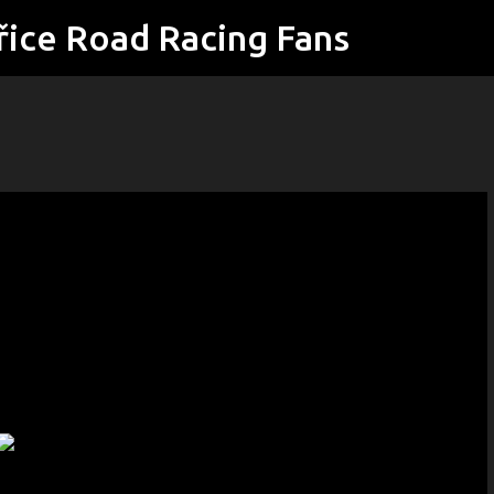
řice Road Racing Fans
Přeskočit na hlavní obsah