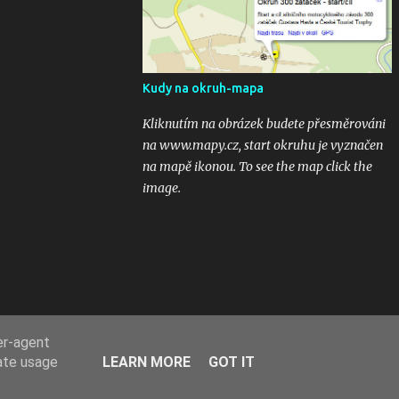
odkaz na email 300zatacek@gmail.com a
podělte se s ostatními, budou uveřejněny na
těchto stránkých. Dík. A jak se líbily Zatáčky
vám? Pište do komentářů...
Kudy na okruh-mapa
Kliknutím na obrázek budete přesměrováni
na www.mapy.cz, start okruhu je vyznačen
na mapě ikonou. To see the map click the
image.
er-agent
rate usage
LEARN MORE
GOT IT