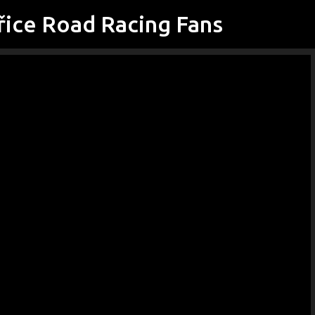
řice Road Racing Fans
Přeskočit na hlavní obsah