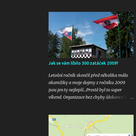
Jak se vám líbilo 300 zatáček 2009?
Letošní ročník skončil před několika málo
okamžiky a moje dojmy z ročníku 2009
jsou jen ty nejlepší...Prostě byl to super
víkend. Organizace bez chyby (dokonce bylo
i několik inovací jako velkoplošná
obrazovka u startu), počasí vyšlo bezvadně,
žádná velká nehoda pokud vím a hlavně
překrásné souboje hned v několika
kubaturách. Máte fotky, videa ? Pošlete mi