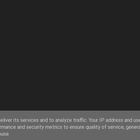
liver its services and to analyze traffic. Your IP address and us
rmance and security metrics to ensure quality of service, gene
buse.
Používá technologii služby Blogger