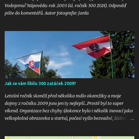
Vodojemu? Nápověda: rok 2003 (41. ročník 300 ZGH). Odpověď
pište do komentářů. Autor fotografie: Jarda
Jak se vám líbilo 300 zatáček 2009?
Letošní ročník skončil před několika málo okamžiky a moje
dojmy z ročníku 2009 jsou jen ty nejlepší...Prostě byl to super
víkend. Organizace bez chyby (dokonce bylo i několik inovací jako
velkoplošná obrazovka u startu), počasí vyšlo bezvadně, žádná
velká nehoda pokud vím a hlavně překrásné souboje hned v
několika kubaturách. Máte fotky, videa ? Pošlete mi odkaz na