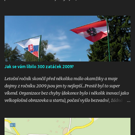
Jak se vám líbilo 300 zatáček 2009?
Letošní ročník skončil před několika málo okamžiky a moje
dojmy z ročníku 2009 jsou jen ty nejlepší...Prostě byl to super
víkend. Organizace bez chyby (dokonce bylo i několik inovací jako
velkoplošná obrazovka u startu), počasí vyšlo bezvadně, žádná
velká nehoda pokud vím a hlavně překrásné souboje hned v
několika kubaturách. Máte fotky, videa ? Pošlete mi odkaz na
email 300zatacek@gmail.com a podělte se s ostatními, budou
uveřejněny na těchto stránkých. Dík. A jak se líbily Zatáčky vám?