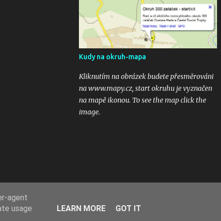
kubaturách. Máte fotky, videa ? Pošlete mi
odkaz na email 300zatacek@gmail.com a
podělte se s ostatními, budou uveřejněny na
těchto stránkých. Dík. A jak se líbily Zatáčky
vám? Pište do komentářů...
Kudy na okruh-mapa
Kliknutím na obrázek budete přesměrováni
na www.mapy.cz, start okruhu je vyznačen
na mapě ikonou. To see the map click the
image.
er-agent
rate usage
LEARN MORE
GOT IT