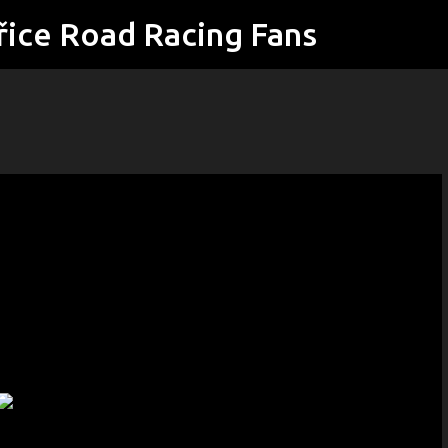
řice Road Racing Fans
Přeskočit na hlavní obsah