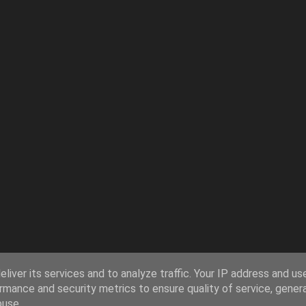
liver its services and to analyze traffic. Your IP address and us
rmance and security metrics to ensure quality of service, gene
buse.