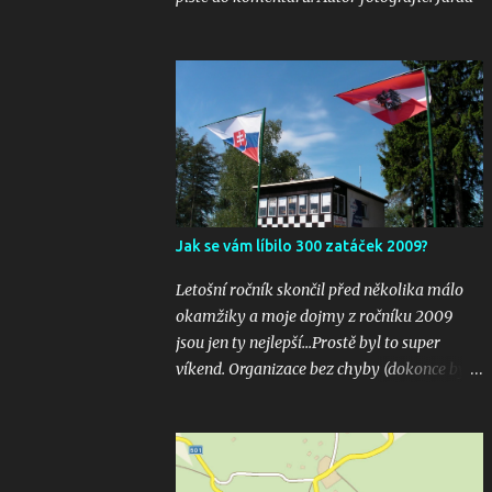
Jak se vám líbilo 300 zatáček 2009?
Letošní ročník skončil před několika málo
okamžiky a moje dojmy z ročníku 2009
jsou jen ty nejlepší...Prostě byl to super
víkend. Organizace bez chyby (dokonce bylo
i několik inovací jako velkoplošná
obrazovka u startu), počasí vyšlo bezvadně,
žádná velká nehoda pokud vím a hlavně
překrásné souboje hned v několika