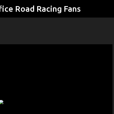
řice Road Racing Fans
Přeskočit na hlavní obsah