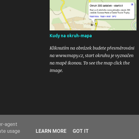
kubaturách. Máte fotky, videa ? Pošlete mi
odkaz na email 300zatacek@gmail.com a
podělte se s ostatními, budou uveřejněny na
těchto stránkých. Dík. A jak se líbily Zatáčky
vám? Pište do komentářů...
Kudy na okruh-mapa
Kliknutím na obrázek budete přesměrováni
na www.mapy.cz, start okruhu je vyznačen
na mapě ikonou. To see the map click the
image.
er-agent
rate usage
LEARN MORE
GOT IT