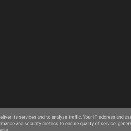
liver its services and to analyze traffic. Your IP address and us
rmance and security metrics to ensure quality of service, gene
buse.