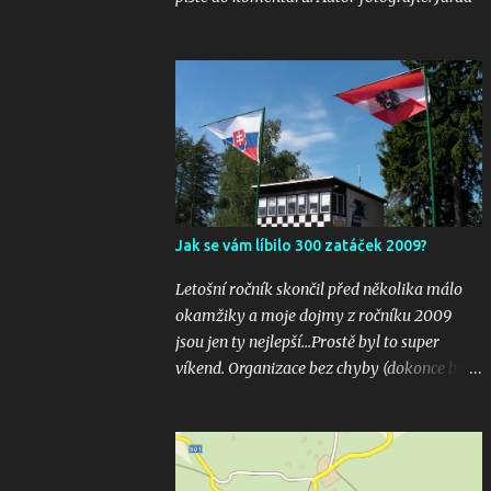
Jak se vám líbilo 300 zatáček 2009?
Letošní ročník skončil před několika málo
okamžiky a moje dojmy z ročníku 2009
jsou jen ty nejlepší...Prostě byl to super
víkend. Organizace bez chyby (dokonce bylo
i několik inovací jako velkoplošná
obrazovka u startu), počasí vyšlo bezvadně,
žádná velká nehoda pokud vím a hlavně
překrásné souboje hned v několika