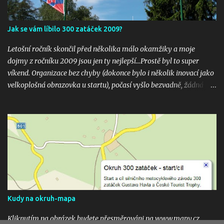
Jak se vám líbilo 300 zatáček 2009?
Letošní ročník skončil před několika málo okamžiky a moje
dojmy z ročníku 2009 jsou jen ty nejlepší...Prostě byl to super
víkend. Organizace bez chyby (dokonce bylo i několik inovací jako
velkoplošná obrazovka u startu), počasí vyšlo bezvadně, žádná
velká nehoda pokud vím a hlavně překrásné souboje hned v
několika kubaturách. Máte fotky, videa ? Pošlete mi odkaz na
email 300zatacek@gmail.com a podělte se s ostatními, budou
uveřejněny na těchto stránkých. Dík. A jak se líbily Zatáčky vám?
Pište do komentářů...
Kudy na okruh-mapa
Kliknutím na obrázek budete přesměrováni na www.mapy.cz,