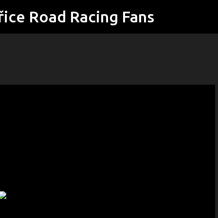
řice Road Racing Fans
Přeskočit na hlavní obsah