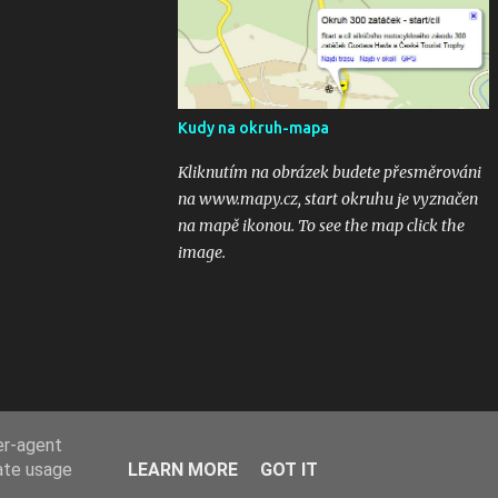
kubaturách. Máte fotky, videa ? Pošlete mi
odkaz na email 300zatacek@gmail.com a
podělte se s ostatními, budou uveřejněny na
těchto stránkých. Dík. A jak se líbily Zatáčky
vám? Pište do komentářů...
Kudy na okruh-mapa
Kliknutím na obrázek budete přesměrováni
na www.mapy.cz, start okruhu je vyznačen
na mapě ikonou. To see the map click the
image.
er-agent
rate usage
LEARN MORE
GOT IT