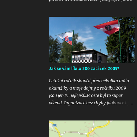
Jak se vám líbilo 300 zatáček 2009?
Letošní ročník skončil před několika málo
okamžiky a moje dojmy z ročníku 2009
jsou jen ty nejlepší...Prostě byl to super
víkend. Organizace bez chyby (dokonce bylo
i několik inovací jako velkoplošná
obrazovka u startu), počasí vyšlo bezvadně,
žádná velká nehoda pokud vím a hlavně
překrásné souboje hned v několika