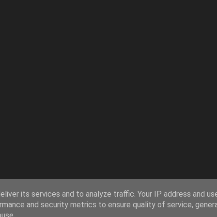
liver its services and to analyze traffic. Your IP address and us
rmance and security metrics to ensure quality of service, gene
buse.