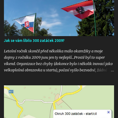
Jak se vám líbilo 300 zatáček 2009?
Letošní ročník skončil před několika málo okamžiky a moje
dojmy z ročníku 2009 jsou jen ty nejlepší...Prostě byl to super
víkend. Organizace bez chyby (dokonce bylo i několik inovací jako
velkoplošná obrazovka u startu), počasí vyšlo bezvadně, žádná
velká nehoda pokud vím a hlavně překrásné souboje hned v
několika kubaturách. Máte fotky, videa ? Pošlete mi odkaz na
email 300zatacek@gmail.com a podělte se s ostatními, budou
uveřejněny na těchto stránkých. Dík. A jak se líbily Zatáčky vám?
Pište do komentářů...