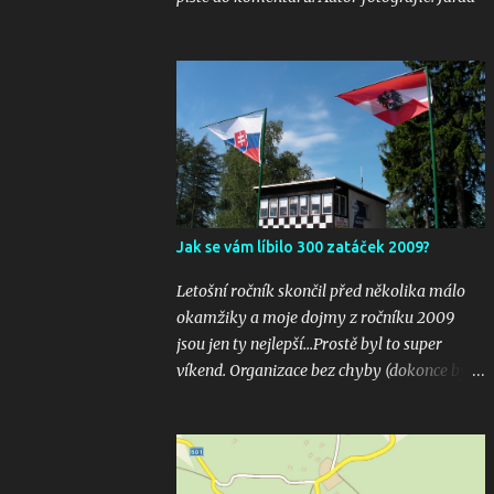
Jak se vám líbilo 300 zatáček 2009?
Letošní ročník skončil před několika málo
okamžiky a moje dojmy z ročníku 2009
jsou jen ty nejlepší...Prostě byl to super
víkend. Organizace bez chyby (dokonce bylo
i několik inovací jako velkoplošná
obrazovka u startu), počasí vyšlo bezvadně,
žádná velká nehoda pokud vím a hlavně
překrásné souboje hned v několika