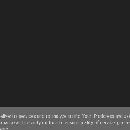
liver its services and to analyze traffic. Your IP address and us
rmance and security metrics to ensure quality of service, gene
buse.