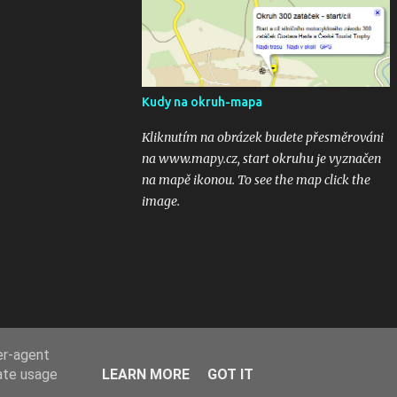
kubaturách. Máte fotky, videa ? Pošlete mi
odkaz na email 300zatacek@gmail.com a
podělte se s ostatními, budou uveřejněny na
těchto stránkých. Dík. A jak se líbily Zatáčky
vám? Pište do komentářů...
Kudy na okruh-mapa
Kliknutím na obrázek budete přesměrováni
na www.mapy.cz, start okruhu je vyznačen
na mapě ikonou. To see the map click the
image.
er-agent
rate usage
LEARN MORE
GOT IT