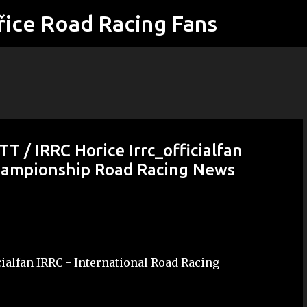
řice Road Racing Fans
Přeskočit na hlavní obsah
TT / IRRC Horice Irrc_officialfan
Championship Road Racing News
cialfan IRRC - International Road Racing