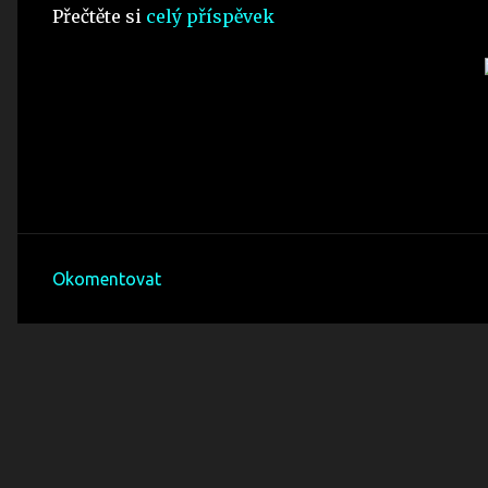
Přečtěte si
celý příspěvek
Okomentovat
K
o
m
e
n
t
á