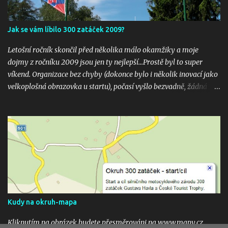
Jak se vám líbilo 300 zatáček 2009?
Letošní ročník skončil před několika málo okamžiky a moje
dojmy z ročníku 2009 jsou jen ty nejlepší...Prostě byl to super
víkend. Organizace bez chyby (dokonce bylo i několik inovací jako
velkoplošná obrazovka u startu), počasí vyšlo bezvadně, žádná
velká nehoda pokud vím a hlavně překrásné souboje hned v
několika kubaturách. Máte fotky, videa ? Pošlete mi odkaz na
email 300zatacek@gmail.com a podělte se s ostatními, budou
uveřejněny na těchto stránkých. Dík. A jak se líbily Zatáčky vám?
Pište do komentářů...
Kudy na okruh-mapa
Kliknutím na obrázek budete přesměrováni na www.mapy.cz,