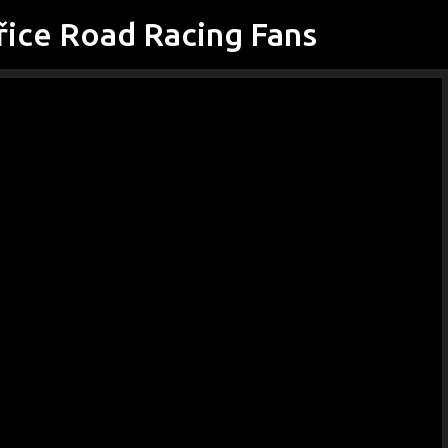
řice Road Racing Fans
Přeskočit na hlavní obsah