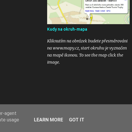
odkaz na email 300zatacek@gmail.com a
podělte se s ostatními, budou uveřejněny na
těchto stránkých. Dík. A jak se líbily Zatáčky
vám? Pište do komentářů...
Kudy na okruh-mapa
Kliknutím na obrázek budete přesměrováni
na www.mapy.cz, start okruhu je vyznačen
na mapě ikonou. To see the map click the
image.
er-agent
rate usage
LEARN MORE
GOT IT