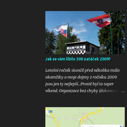
Jak se vám líbilo 300 zatáček 2009?
Letošní ročník skončil před několika málo
okamžiky a moje dojmy z ročníku 2009
jsou jen ty nejlepší...Prostě byl to super
víkend. Organizace bez chyby (dokonce bylo
i několik inovací jako velkoplošná
obrazovka u startu), počasí vyšlo bezvadně,
žádná velká nehoda pokud vím a hlavně
překrásné souboje hned v několika
kubaturách. Máte fotky, videa ? Pošlete mi