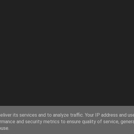
liver its services and to analyze traffic. Your IP address and us
rmance and security metrics to ensure quality of service, gene
buse.
Používá technologii služby Blogger