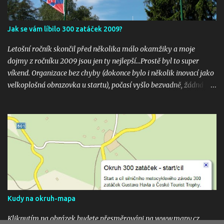
Jak se vám líbilo 300 zatáček 2009?
Letošní ročník skončil před několika málo okamžiky a moje
dojmy z ročníku 2009 jsou jen ty nejlepší...Prostě byl to super
víkend. Organizace bez chyby (dokonce bylo i několik inovací jako
velkoplošná obrazovka u startu), počasí vyšlo bezvadně, žádná
velká nehoda pokud vím a hlavně překrásné souboje hned v
několika kubaturách. Máte fotky, videa ? Pošlete mi odkaz na
email 300zatacek@gmail.com a podělte se s ostatními, budou
uveřejněny na těchto stránkých. Dík. A jak se líbily Zatáčky vám?
Pište do komentářů...
Kudy na okruh-mapa
Kliknutím na obrázek budete přesměrováni na www.mapy.cz,