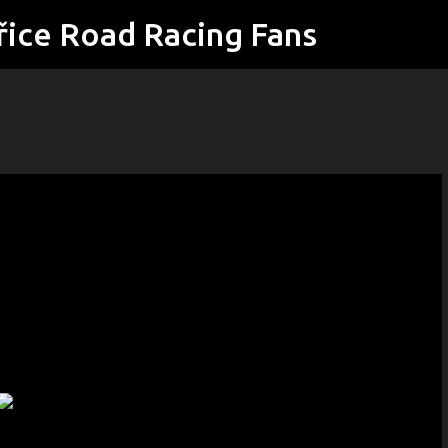
řice Road Racing Fans
Přeskočit na hlavní obsah