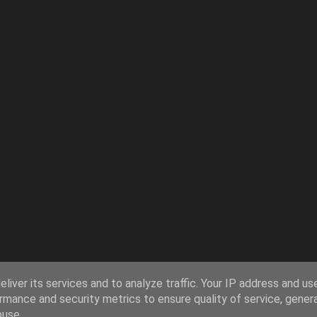
liver its services and to analyze traffic. Your IP address and us
rmance and security metrics to ensure quality of service, gene
buse.