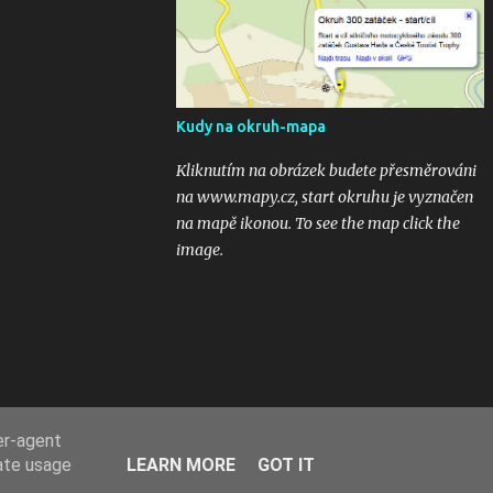
kubaturách. Máte fotky, videa ? Pošlete mi
odkaz na email 300zatacek@gmail.com a
podělte se s ostatními, budou uveřejněny na
těchto stránkých. Dík. A jak se líbily Zatáčky
vám? Pište do komentářů...
Kudy na okruh-mapa
Kliknutím na obrázek budete přesměrováni
na www.mapy.cz, start okruhu je vyznačen
na mapě ikonou. To see the map click the
image.
er-agent
rate usage
LEARN MORE
GOT IT