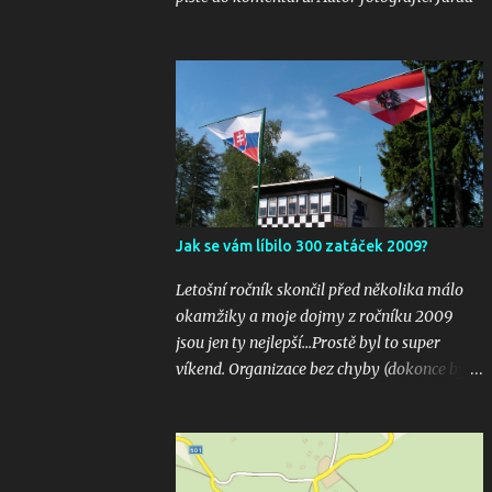
Jak se vám líbilo 300 zatáček 2009?
Letošní ročník skončil před několika málo
okamžiky a moje dojmy z ročníku 2009
jsou jen ty nejlepší...Prostě byl to super
víkend. Organizace bez chyby (dokonce bylo
i několik inovací jako velkoplošná
obrazovka u startu), počasí vyšlo bezvadně,
žádná velká nehoda pokud vím a hlavně
překrásné souboje hned v několika