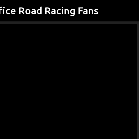
řice Road Racing Fans
Přeskočit na hlavní obsah