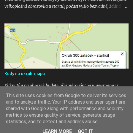
velkoplošná obrazovka u startu), počasí vyšlo bezvadně, žádná
velká nehoda pokud vím a hlavně překrásné souboje hned v
několika kubaturách. Máte fotky, videa ? Pošlete mi odkaz na
email 300zatacek@gmail.com a podělte se s ostatními, budou
uveřejněny na těchto stránkých. Dík. A jak se líbily Zatáčky vám?
Pište do komentářů...
Kudy na okruh-mapa
Kliknutím na obrázek budete přesměrováni na www.mapy.cz,
start okruhu je vyznačen na mapě ikonou. To see the map click the
This site uses cookies from Google to deliver its services
image.
and to analyze traffic. Your IP address and user-agent are
shared with Google along with performance and security
metrics to ensure quality of service, generate usage
statistics, and to detect and address abuse.
Používá technologii služby Blogger
LEARN MORE
GOT IT