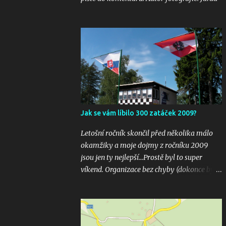
Jak se vám líbilo 300 zatáček 2009?
Letošní ročník skončil před několika málo
okamžiky a moje dojmy z ročníku 2009
jsou jen ty nejlepší...Prostě byl to super
víkend. Organizace bez chyby (dokonce bylo
i několik inovací jako velkoplošná
obrazovka u startu), počasí vyšlo bezvadně,
žádná velká nehoda pokud vím a hlavně
překrásné souboje hned v několika