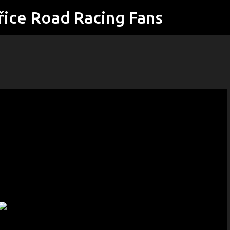
řice Road Racing Fans
Přeskočit na hlavní obsah