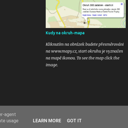
kubaturách. Máte fotky, videa ? Pošlete mi
odkaz na email 300zatacek@gmail.com a
podělte se s ostatními, budou uveřejněny na
těchto stránkých. Dík. A jak se líbily Zatáčky
vám? Pište do komentářů...
Kudy na okruh-mapa
Kliknutím na obrázek budete přesměrováni
na www.mapy.cz, start okruhu je vyznačen
na mapě ikonou. To see the map click the
image.
er-agent
rate usage
LEARN MORE
GOT IT