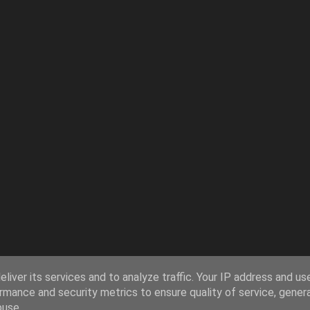
liver its services and to analyze traffic. Your IP address and us
rmance and security metrics to ensure quality of service, gene
buse.